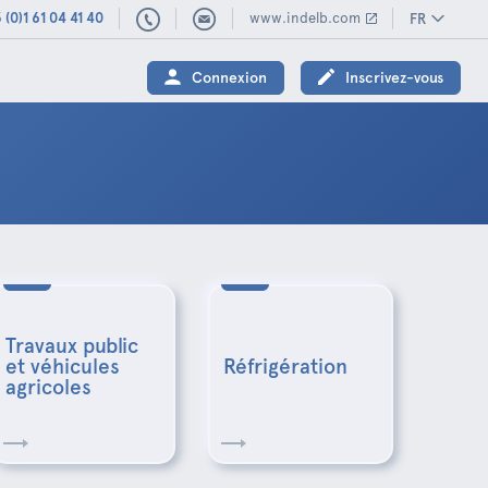
 (0)1 61 04 41 40
www.indelb.com
FR
(0)1
61
Connexion
Inscrivez-vous
04
41
40
Travaux public
et véhicules
Réfrigération
agricoles