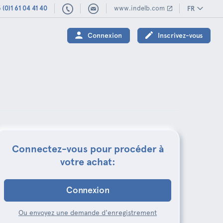
 (0)1 61 04 41 40
www.indelb.com
FR
(0)1
61
Connexion
Inscrivez-vous
04
41
40
Connectez-vous pour procéder à
votre achat:
Connexion
Ou envoyez une demande d'enregistrement