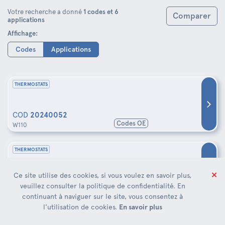
Votre recherche a donné
1 codes et 6
Comparer
applications
Affichage:
Codes
Applications
THERMOSTATS
COD
20240052
Codes OE
W110
THERMOSTATS
✕
Ce site utilise des cookies, si vous voulez en savoir plus,
COD
20240052
veuillez consulter la politique de confidentialité. En
Codes OE
W130
continuant à naviguer sur le site, vous consentez à
l'utilisation de cookies.
En savoir plus
THERMOSTATS