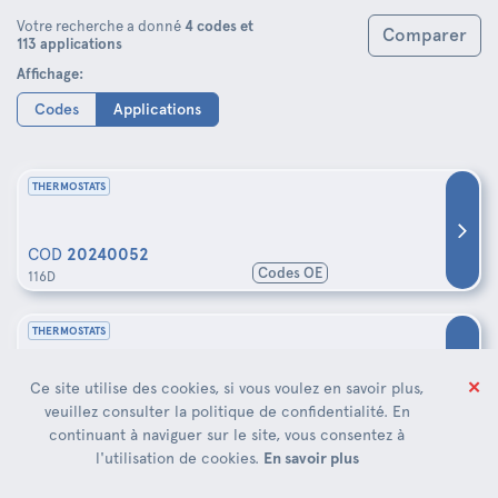
Votre recherche a donné
4 codes et
Comparer
113 applications
Affichage:
Codes
Applications
THERMOSTATS
COD
20240052
Codes OE
116D
THERMOSTATS
✕
Ce site utilise des cookies, si vous voulez en savoir plus,
COD
20240052
veuillez consulter la politique de confidentialité. En
Codes OE
135
continuant à naviguer sur le site, vous consentez à
l'utilisation de cookies.
En savoir plus
THERMOSTATS