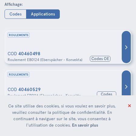
Affichage:
Codes
Applications
ROULEMENTS
COD
40460498
Codes OE
Roulement EB0124 (Eberspächer - Konvekta)
ROULEMENTS
COD
40460529
Codes
Roulement EB0116 (Eberspächer - Konvekta -
OE
Webasto)
✕
Ce site utilise des cookies, si vous voulez en savoir plus,
veuillez consulter la politique de confidentialité. En
ROULEMENTS
continuant à naviguer sur le site, vous consentez à
l'utilisation de cookies.
En savoir plus
COD
40460568
Codes
Roulement EB0128 (Eberspächer - Konvekta -