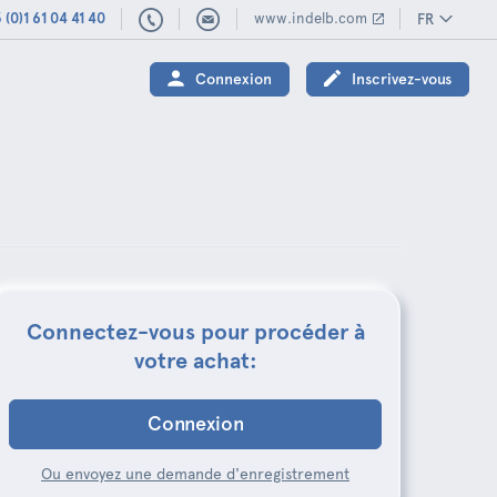
 (0)1 61 04 41 40
www.indelb.com
FR
(0)1
61
Connexion
Inscrivez-vous
04
41
40
Connectez-vous pour procéder à
votre achat:
Connexion
Ou envoyez une demande d'enregistrement