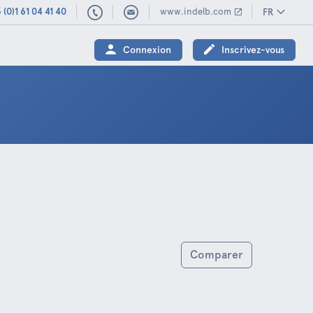
 (0)1 61 04 41 40
www.indelb.com
FR
(0)1
61
Connexion
Inscrivez-vous
04
41
40
Comparer