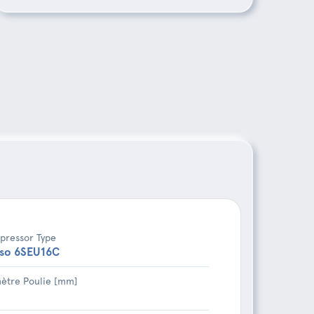
ressor Type
so 6SEU16C
ètre Poulie [mm]