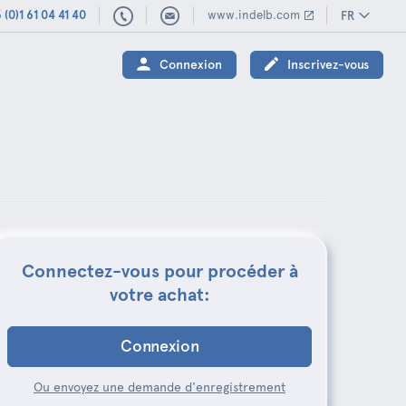
 (0)1 61 04 41 40
www.indelb.com
FR
(0)1
61
Connexion
Inscrivez-vous
04
41
40
Connectez-vous pour procéder à
votre achat:
Connexion
Ou envoyez une demande d'enregistrement