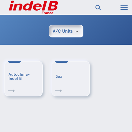
A/C Units
Autoclima-
Sea
Indel B